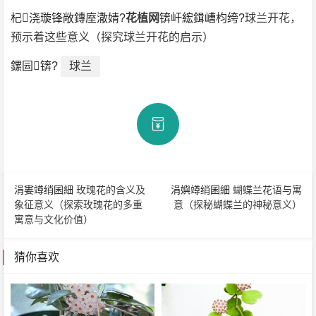
杞浇璇锋敞鏄庢潵婧?
花植网
锛屽綋鍓嶆枃绔?
球兰开花，
预示着这些意义（探究球兰开花的启示）
鏍囩锛?
球兰
涓婁竴绡囷細
玫瑰花的含义及
涓嬩竴绡囷細
蝴蝶兰花语与寓
象征意义（探索玫瑰花的多重
意（探秘蝴蝶兰的神秘意义）
寓意与文化价值）
猜你喜欢