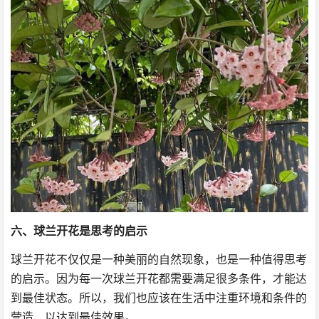
六、球兰开花是思考的启示
球兰开花不仅仅是一种美丽的自然现象，也是一种值得思考
的启示。因为每一次球兰开花都需要满足很多条件，才能达
到最佳状态。所以，我们也应该在生活中注重环境和条件的
营造，以达到最佳效果。