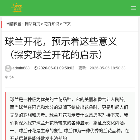
当前位置：
网站首页
>
花卉知识
> 正文
球兰开花，预示着这些意义
（探究球兰开花的启示）
admin888
2026-06-01 09:50:02
更新：2026-05-06 18:50:33
54
球兰是一种极为优美的兰花品种，它的美丽和香气让人陶醉。
而当球兰在阳光和水分的滋润下绽放出花朵时，更是引起人们
无尽的遐想和思考。球兰开花预示着什么意思呢？接下来，我
们将深入探究球兰开花所带来的各种启示、象征及文化内涵。
一、球兰开花是生命的象征 球兰作为一种优秀的兰花品种，在
开花后总是能够散发出浓郁的...