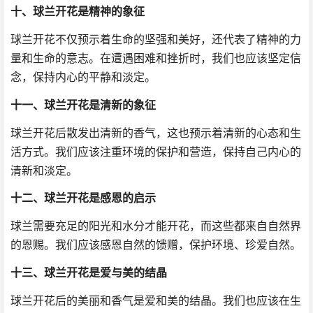
十、球兰开花是精神的象征
球兰开花不仅预示着生命的坚强和美好，还代表了精神的力
量和生命的意志。在遭遇困难和挫折时，我们也应该坚定信
念，保持内心的平静和淡定。
十一、球兰开花是清新的象征
球兰开花后散发出清新的香气，这也预示着清新的心态和生
活方式。我们应该注重环境的保护和营造，保持自己内心的
清新和淡定。
十二、球兰开花是感恩的启示
球兰需要充足的阳光和水分才能开花，而这些都来自自然界
的恩赐。我们应该感恩自然的馈赠，保护环境、珍爱自然。
十三、球兰开花是爱与美的结晶
球兰开花后的美丽和香气是爱和美的结晶。我们也应该在生