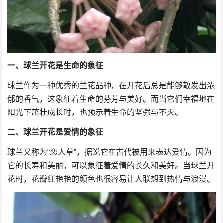
一、球兰开花是生命的象征
球兰作为一种优秀的兰花品种，在开花后总是能够散发出浓
郁的香气，这象征着生命的芬芳与美好。而当它们幸福地在
阳光下茁壮成长时，也预示着生命的坚强与不灭。
二、球兰开花是爱情的象征
球兰又称为“恋人草”，据说它在古代被用来表达爱情。因为
它的长寿和美丽，可以象征着爱情的长久和美好。当球兰开
花时，花瓣红艳艳的颜色也很容易让人联想到热情与浪漫。