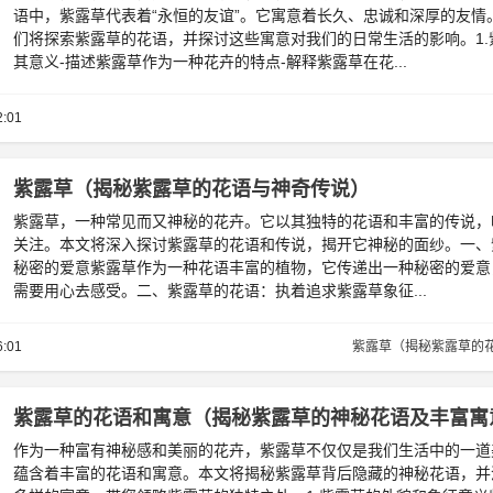
语中，紫露草代表着“永恒的友谊”。它寓意着长久、忠诚和深厚的友情
们将探索紫露草的花语，并探讨这些寓意对我们的日常生活的影响。1.
其意义-描述紫露草作为一种花卉的特点-解释紫露草在花...
2:01
紫露草（揭秘紫露草的花语与神奇传说）
紫露草，一种常见而又神秘的花卉。它以其独特的花语和丰富的传说，
关注。本文将深入探讨紫露草的花语和传说，揭开它神秘的面纱。一、
秘密的爱意紫露草作为一种花语丰富的植物，它传递出一种秘密的爱意
需要用心去感受。二、紫露草的花语：执着追求紫露草象征...
6:01
紫露草（揭秘紫露草的
紫露草的花语和寓意（揭秘紫露草的神秘花语及丰富寓
作为一种富有神秘感和美丽的花卉，紫露草不仅仅是我们生活中的一道
蕴含着丰富的花语和寓意。本文将揭秘紫露草背后隐藏的神秘花语，并