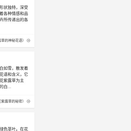
形状独特，深受
着各种情感和品
卉所传递出的各
露草的神秘花语）
白如雪，散发着
花语和含义，它
花紫露草为主
...
花紫露草的秘密）
绿色茎叶。在花