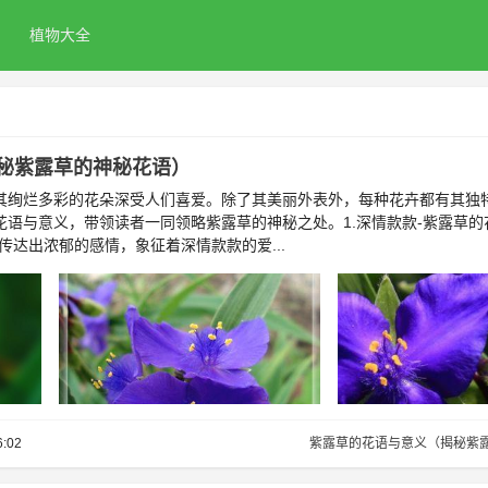
植物大全
秘紫露草的神秘花语）
其绚烂多彩的花朵深受人们喜爱。除了其美丽外表外，每种花卉都有其独
花语与意义，带领读者一同领略紫露草的神秘之处。1.深情款款-紫露草的
传达出浓郁的感情，象征着深情款款的爱...
6:02
紫露草的花语与意义（揭秘紫