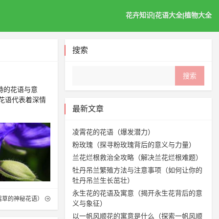
花卉知识|花语大全|植物大全
搜索
特的花语与意
花语代表着深情
最新文章
凌霄花的花语（爆发潜力）
粉玫瑰（探寻粉玫瑰背后的意义与力量）
兰花烂根救治全攻略（解决兰花烂根难题）
牡丹吊兰繁殖方法与注意事项（如何让你的
牡丹吊兰生长茁壮）
永生花的花语及寓意（揭开永生花背后的意
露草的神秘花语）
义与象征）
以一帆风顺花的寓意是什么（探索一帆风顺