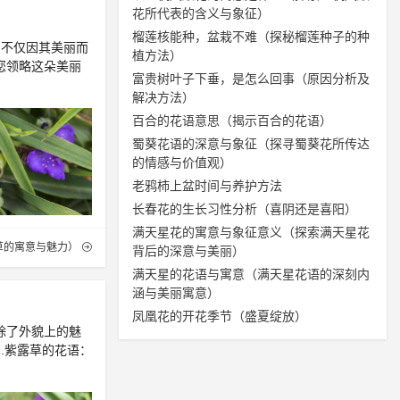
花所代表的含义与象征）
榴莲核能种，盆栽不难（探秘榴莲种子的种
它不仅因其美丽而
植方法）
您领略这朵美丽
富贵树叶子下垂，是怎么回事（原因分析及
解决方法）
百合的花语意思（揭示百合的花语）
蜀葵花语的深意与象征（探寻蜀葵花所传达
的情感与价值观）
老鸦柿上盆时间与养护方法
长春花的生长习性分析（喜阴还是喜阳）
满天星花的寓意与象征意义（探索满天星花
草的寓意与魅力）
背后的深意与美丽）
满天星的花语与寓意（满天星花语的深刻内
涵与美丽寓意）
凤凰花的开花季节（盛夏绽放）
除了外貌上的魅
.紫露草的花语：