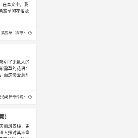
。在本文中，我
紫露草的花语及
紫露草（深厚）
吸引了无数人的
紫露草的花语：
，而这份爱意却
花语与神奇传说）
意）
美丽风景线，更
深入探讨其丰富