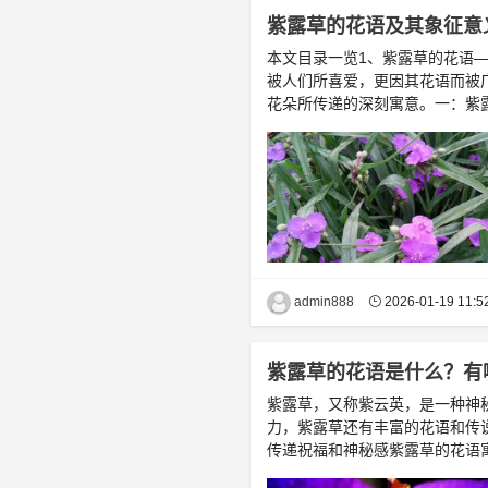
紫露草的花语及其象征意
本文目录一览1、紫露草的花语
被人们所喜爱，更因其花语而被
花朵所传递的深刻寓意。一：紫露草
admin888
2026-01-19 11:5
紫露草的花语是什么？有
紫露草，又称紫云英，是一种神
力，紫露草还有丰富的花语和传
传递祝福和神秘感紫露草的花语寓