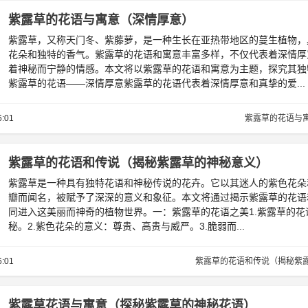
紫露草的花语与寓意（深情厚意）
紫露草，又称天门冬、紫藤萝，是一种生长在亚热带地区的蔓生植物，
花朵和独特的香气。紫露草的花语和寓意丰富多样，不仅代表着深情厚
着神秘而宁静的情感。本文将以紫露草的花语和寓意为主题，探究其独
紫露草的花语——深情厚意紫露草的花语代表着深情厚意和真挚的爱...
6:01
紫露草的花语与
紫露草的花语和传说（揭秘紫露草的神秘意义）
紫露草是一种具有独特花语和神秘传说的花卉。它以其迷人的紫色花朵
瓣而闻名，被赋予了深深的意义和象征。本文将通过揭示紫露草的花语
同进入这美丽而神奇的植物世界。一：紫露草的花语之美1.紫露草的花
秘。2.紫色花朵的意义：尊贵、高贵与威严。3.脆弱而...
6:01
紫露草的花语和传说（揭秘紫
紫露草花语与寓意（探秘紫露草的神秘花语）