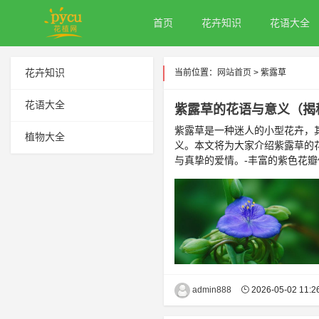
首页
花卉知识
花语大全
花卉知识
当前位置：
网站首页
> 紫露草
花语大全
紫露草的花语与意义（揭
紫露草是一种迷人的小型花卉，
植物大全
义。本文将为大家介绍紫露草的
与真挚的爱情。-丰富的紫色花瓣
admin888
2026-05-02 11:2