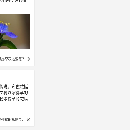
它们所传递的情
紫露草表达爱意？
传说。它傲然挺
文将以紫露草的
韧紫露草的花语
（神秘的紫露草）