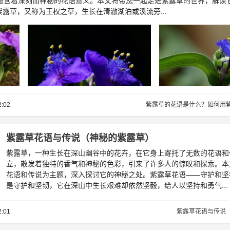
蕴含着深刻而神秘的花语意义。本文将带您一起走进紫露草的世界，解读
紫露草，又称为王权之草，生长在清澈湖泊或溪流旁...
2:02
紫露草的花语是什么？如何用
紫露草花语与传说（神秘的紫露草）
紫露草，一种生长在深山幽谷中的花卉，在它身上寄托了无数的花语和
立，散发着独特的香气和神秘的色彩，引来了许多人的惊叹和探索。本
花语和传说为主题，深入探讨它的神秘之处。紫露草花语——守护和坚
是守护和坚韧，它在深山中生长艰难却依然坚毅，给人以坚持和勇气...
2:01
紫露草花语与传说