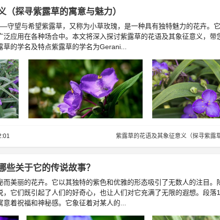
义（探寻紫露草的寓意与魅力）
——守望与希望紫露草，又称为小草玫瑰，是一种具有独特魅力的花卉。
广泛应用在各种场合中。本文将深入探讨紫露草的花语及其象征意义，带
的学名及特点紫露草的学名为Gerani...
2:01
紫露草的花语及其象征意义（探寻紫露
哪些关于它的传说故事？
秘而美丽的花卉。它以其独特的紫色和优雅的形态吸引了无数人的注目。
说，它们既引起了人们的好奇心，也让人们对它充满了无限的遐想。段落1
意着祝福和神秘感。它象征着对某人的...