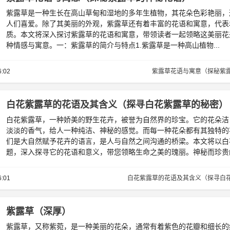
紫露草是一种生长在高山草甸和湿地的多年生植物，其花朵色彩艳丽，
人们喜爱。除了其美丽的外观，紫露草还有着丰富的花语和寓意，代表
质。本文将深入探讨紫露草的花语和寓意，带领读者一起领略这美丽花
种情感与寓意。一：紫露草的简介与特点1.紫露草是一种高山植物...
6:02
紫露草花语与寓意（探秘紫
白花紫露草的花语及其含义（探寻白花紫露草的秘密）
白花紫露草，一种娇美的野生花卉，被誉为自然界的珍宝。它的花朵洁
淡淡的香气，给人一种纯洁、神秘的感觉。而每一种花朵都有其独特的
们是大自然赋予花卉的语言，是人与自然之间沟通的桥梁。本文将以白
题，深入探寻它的花语和意义，带您领略生命之美的瑰丽。神秘而珍贵的白
6:01
白花紫露草的花语及其含义（探寻白
紫露草（深厚）
紫露草，又称紫菀，是一种美丽的花朵，通常有着紫色的花瓣和细长的