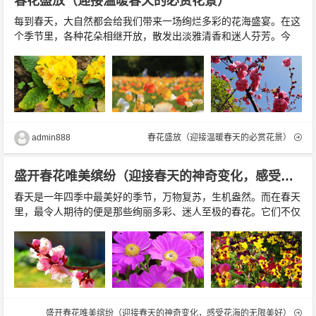
春花盛放（迎接温暖春天的必赏花景）
每到春天，大自然都会给我们带来一场绚烂多彩的花海盛宴。在这
个季节里，各种花朵相继开放，散发出淡雅清香和迷人芬芳。今
天，本文将会介绍几种春季开花的主要花卉，让读者们能够在这个
春天留下美好的记忆。一：桃花桃花是春季最具代表性的花朵之
一，它含有丰富的花色和形态。在开花初期，桃花会带有浅粉色的
颜...
admin888
春花盛放（迎接温暖春天的必赏花景）
盛开春花唯美缤纷（迎接春天的神奇变化，感受花海的无限美好）
春天是一年四季中最美好的季节，万物复苏，生机盎然。而在春天
里，最令人期待的便是那些绚丽多彩、迷人至极的春花。它们不仅
为我们带来视觉上的享受，还有着香气扑鼻、生机勃勃的美妙体
验。下面将为大家带来一份关于春花的详细介绍，希望能让您更加
深入地感受春天的神奇变化。一：樱花樱花是春天最具代表性的
花...
盛开春花唯美缤纷（迎接春天的神奇变化，感受花海的无限美好）