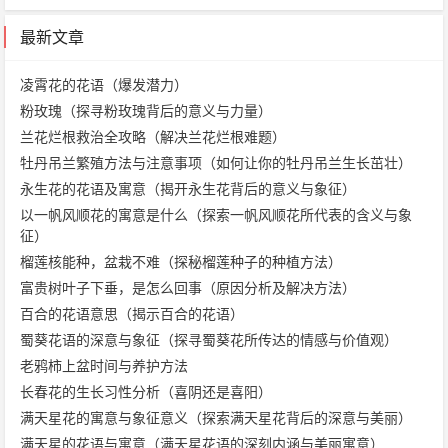
最新文章
凌霄花的花语（爆发潜力）
粉玫瑰（探寻粉玫瑰背后的意义与力量）
兰花烂根救治全攻略（解决兰花烂根难题）
牡丹吊兰繁殖方法与注意事项（如何让你的牡丹吊兰生长茁壮）
永生花的花语及寓意（揭开永生花背后的意义与象征）
以一帆风顺花的寓意是什么（探索一帆风顺花所代表的含义与象
征）
榴莲核能种，盆栽不难（探秘榴莲种子的种植方法）
富贵树叶子下垂，是怎么回事（原因分析及解决方法）
百合的花语意思（揭示百合的花语）
蜀葵花语的深意与象征（探寻蜀葵花所传达的情感与价值观）
老鸦柿上盆时间与养护方法
长春花的生长习性分析（喜阴还是喜阳）
满天星花的寓意与象征意义（探索满天星花背后的深意与美丽）
满天星的花语与寓意（满天星花语的深刻内涵与美丽寓意）