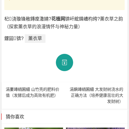
杞浇璇锋敞鏄庢潵婧?
花植网
锛屽綋鍓嶆枃绔?
薰衣草之韵
（探索薰衣草的浪漫情怀与神秘力量）
鏍囩锛?
薰衣草
涓婁竴绡囷細
山竹壳的肥料价
涓嬩竴绡囷細
大发财树浇水的
值（发酵后成为高效有机肥）
正确方法（培养健康茁壮的大
发财树）
猜你喜欢