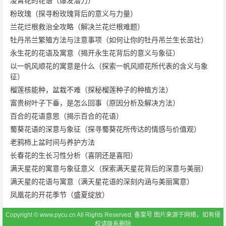
凌霄花的花语（爆发潜力）
粉玫瑰（探寻粉玫瑰背后的意义与力量）
兰花烂根救治全攻略（解决兰花烂根难题）
牡丹吊兰繁殖方法与注意事项（如何让你的牡丹吊兰生长茁壮）
永生花的花语及寓意（揭开永生花背后的意义与象征）
以一帆风顺花的寓意是什么（探索一帆风顺花所代表的含义与象
征）
榴莲核能种，盆栽不难（探秘榴莲种子的种植方法）
富贵树叶子下垂，是怎么回事（原因分析及解决方法）
百合的花语意思（揭示百合的花语）
蜀葵花语的深意与象征（探寻蜀葵花所传达的情感与价值观）
老鸦柿上盆时间与养护方法
长春花的生长习性分析（喜阴还是喜阳）
满天星花的寓意与象征意义（探索满天星花背后的深意与美丽）
满天星的花语与寓意（满天星花语的深刻内涵与美丽寓意）
凤凰花的开花季节（盛夏绽放）
Copyright © www.pycu.cn All Rights Reserved.
备案号
图片来源于网络，如有侵
权请联系删除