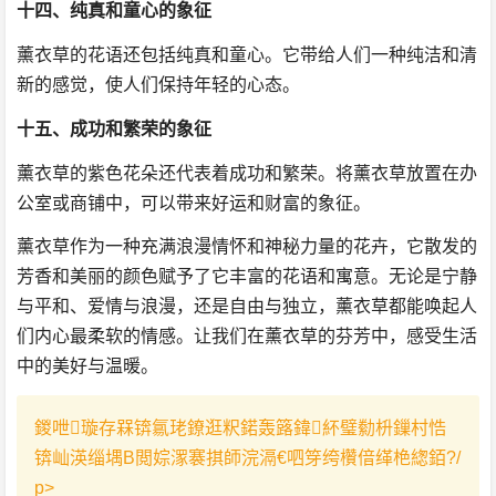
十四、纯真和童心的象征
薰衣草的花语还包括纯真和童心。它带给人们一种纯洁和清
新的感觉，使人们保持年轻的心态。
十五、成功和繁荣的象征
薰衣草的紫色花朵还代表着成功和繁荣。将薰衣草放置在办
公室或商铺中，可以带来好运和财富的象征。
薰衣草作为一种充满浪漫情怀和神秘力量的花卉，它散发的
芳香和美丽的颜色赋予了它丰富的花语和寓意。无论是宁静
与平和、爱情与浪漫，还是自由与独立，薰衣草都能唤起人
们内心最柔软的情感。让我们在薰衣草的芬芳中，感受生活
中的美好与温暖。
鍐呭璇存槑锛氱珯鐐逛粎鍩轰簬鍏紑璧勬枡鏁村悎
锛屾渶缁堣В閲婃潈褰掑師浣滆€呬笌绔欑偣缂栬緫銆?/
p>