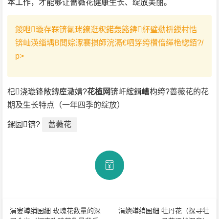
本工作，才能够让蔷薇花健康生长、绽放美丽。
鍐呭璇存槑锛氱珯鐐逛粎鍩轰簬鍏紑璧勬枡鏁村悎
锛屾渶缁堣В閲婃潈褰掑師浣滆€呬笌绔欑偣缂栬緫銆?/
p>
杞浇璇锋敞鏄庢潵婧?
花植网
锛屽綋鍓嶆枃绔?
蔷薇花的花
期及生长特点（一年四季的绽放）
鏍囩锛?
蔷薇花
涓婁竴绡囷細
玫瑰花数量的深
涓嬩竴绡囷細
牡丹花（探寻牡