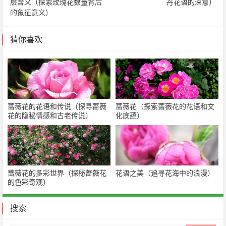
层含义（探索玫瑰花数量背后
丹花语的深意）
的象征意义）
猜你喜欢
蔷薇花的花语和传说（探寻蔷薇
蔷薇花（探索蔷薇花的花语和文
花的隐秘情感和古老传说）
化底蕴）
蔷薇花的多彩世界（探秘蔷薇花
花语之美（追寻花海中的浪漫）
的色彩奇观）
搜索