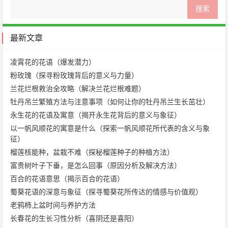
最新文章
凌霄花的花语（爆发潜力）
粉玫瑰（探寻粉玫瑰背后的意义与力量）
兰花烂根救治全攻略（解决兰花烂根难题）
牡丹吊兰繁殖方法与注意事项（如何让你的牡丹吊兰生长茁壮）
永生花的花语及寓意（揭开永生花背后的意义与象征）
以一帆风顺花的寓意是什么（探索一帆风顺花所代表的含义与象
征）
榴莲核能种，盆栽不难（探秘榴莲种子的种植方法）
富贵树叶子下垂，是怎么回事（原因分析及解决方法）
百合的花语意思（揭示百合的花语）
蜀葵花语的深意与象征（探寻蜀葵花所传达的情感与价值观）
老鸦柿上盆时间与养护方法
长春花的生长习性分析（喜阴还是喜阳）