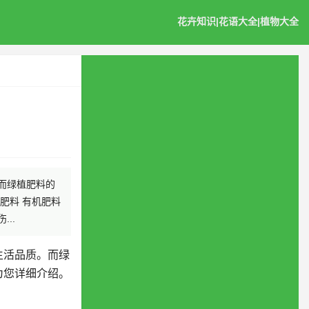
花卉知识|花语大全|植物大全
而绿植肥料的
肥料 有机肥料
..
生活品质。而绿
为您详细介绍。