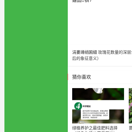
鏍囩锛?
涓婁竴绡囷細
玫瑰花数量的深层
后的象征意义）
猜你喜欢
绿植养护之最佳肥料选择