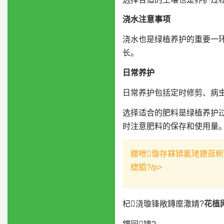
浇水注意事项
浇水也是绿植养护的重要一
长。
日常养护
日常养护包括定时修剪、病
选择适合的肥料是绿植养护
时注意肥料的保存和使用量
鍐呭璇存槑锛氱珯鐐逛粎
緫銆?/p>
杞浇璇锋敞鏄庢潵婧?
花植