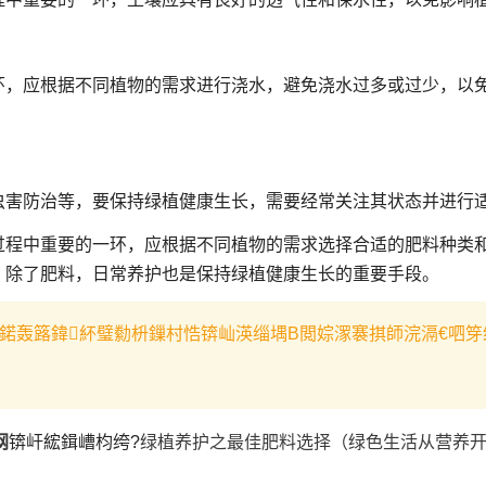
环，应根据不同植物的需求进行浇水，避免浇水过多或过少，以
虫害防治等，要保持绿植健康生长，需要经常关注其状态并进行
过程中重要的一环，应根据不同植物的需求选择合适的肥料种类
。除了肥料，日常养护也是保持绿植健康生长的重要手段。
鍩轰簬鍏紑璧勬枡鏁村悎锛屾渶缁堣В閲婃潈褰掑師浣滆€呬笌
网
锛屽綋鍓嶆枃绔?
绿植养护之最佳肥料选择（绿色生活从营养