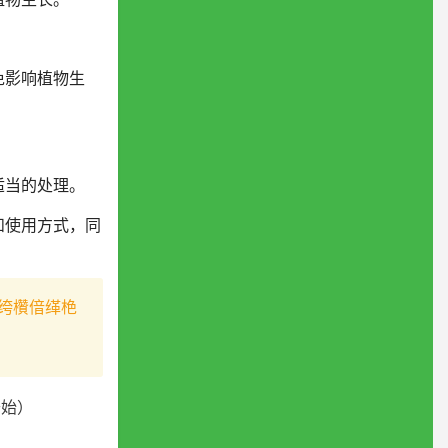
免影响植物生
适当的处理。
和使用方式，同
绔欑偣缂栬
开始）