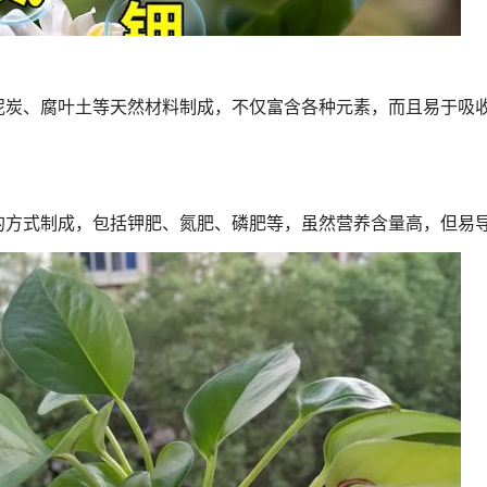
泥炭、腐叶土等天然材料制成，不仅富含各种元素，而且易于吸
的方式制成，包括钾肥、氮肥、磷肥等，虽然营养含量高，但易