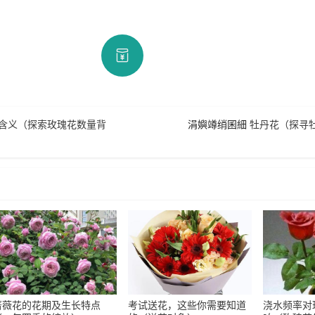
含义（探索玫瑰花数量背
涓嬩竴绡囷細
牡丹花（探寻
蔷薇花的花期及生长特点
考试送花，这些你需要知道
浇水频率对